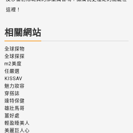
這裡！
相關網站
全球探物
全球探探
m2美度
任嚴選
KISSAV
魅力妝容
穿搭誌
達特保健
雄壯馬哥
薑好處
輕盈睡美人
美麗巨人心