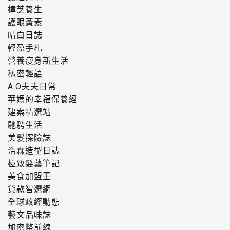
樟芝養生
護眼黃素
晴白日誌
輕盈手札
營養瘦身新生活
私密輕語
A.O夫夫日常
華媽的幸福保養經
建案精選站
馳騁生活
美髮探險誌
浩霖造型日誌
極致髮藝筆記
美食加盟王
貸款智選網
全球政經動態
藝文品味誌
加密幣前線