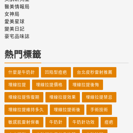
醫美情報局
女神局
愛美星球
變美日記
豪宅品味誌
熱門標籤
什麼是牛奶針
凹陷型痘疤
台北皮秒雷射推薦
埋線拉提
埋線拉提價格
埋線拉提後悔
埋線拉提恢復期
埋線拉提效果
埋線拉提禁忌
埋線拉提維持多久
埋線拉提術後
手術技術
敏感肌雷射保養
牛奶針
牛奶針功效
痘疤