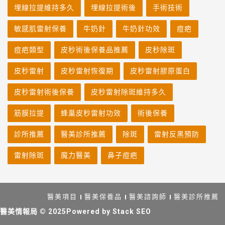
埋線拉提維持多久
埋線拉提術後
手術技術
敏感肌雷射保養
牛奶針
牛奶針功效
痘疤
痘疤類型
皮秒術後保養品推薦
皮秒除斑
皮秒雷射
皮秒雷射恢復期
皮秒雷射膠原蛋白
皮秒雷射術後保養
皮秒雷射除斑維持多久
筋膜拉提
蜂巢皮秒雷射功效
術後保養
診所推薦
醫美診所推薦
除斑
雷射反黑預防
雷射除斑
魔力醫美
鼻子痘疤
醫美項目
醫美保養品
醫美諮詢師
醫美診所推薦
醫美情報局
© 2025Powered by
Stack SEO