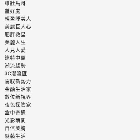
雄壯馬哥
薑好處
輕盈睡美人
美麗巨人心
肥胖救星
美麗人生
人見人愛
達特中醫
潮流趨勢
3C潮流匯
駕馭新勢力
金融生活家
數位新視界
夜色探險家
盒中奇遇
光影瞬間
自信美胸
髮藝生活