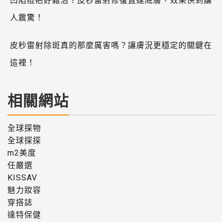
凹陷痘疤好難治？皮秒雷射修復直達底層，效果快到讓
人震驚！
皮秒雷射除斑真的那麼厲害嗎？讓膚況更穩定的關鍵在
這裡！
相關網站
全球探物
全球探探
m2美度
任嚴選
KISSAV
魅力妝容
穿搭誌
達特保健