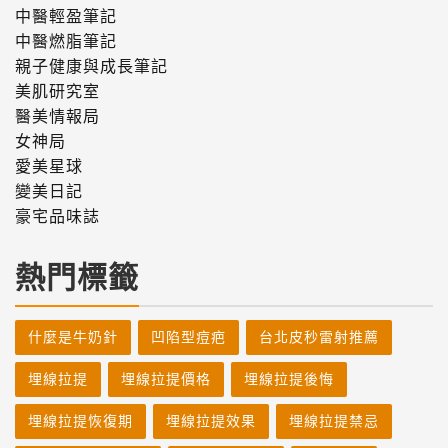
中醫輕盈筆記
中醫燃脂筆記
親子健康與成長筆記
美肌研究室
醫美情報局
女神局
愛美星球
變美日記
豪宅品味誌
熱門標籤
什麼是牛奶針
凹陷型痘疤
台北皮秒雷射推薦
埋線拉提
埋線拉提價格
埋線拉提後悔
埋線拉提恢復期
埋線拉提效果
埋線拉提禁忌