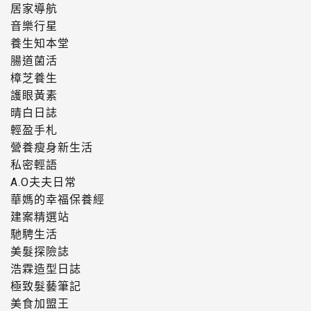
居家導航
音樂行星
養生知本堂
腸道菌活
樟芝養生
護眼黃素
晴白日誌
輕盈手札
營養瘦身新生活
私密輕語
A.O夫夫日常
華媽的幸福保養經
建案精選站
馳騁生活
美髮探險誌
浩霖造型日誌
極致髮藝筆記
美食加盟王