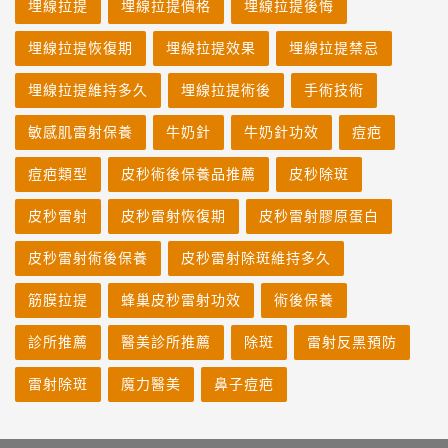
埋線拉提
埋線拉提價格
埋線拉提後悔
埋線拉提恢復期
埋線拉提效果
埋線拉提禁忌
埋線拉提維持多久
埋線拉提術後
手術技術
敏感肌雷射保養
牛奶針
牛奶針功效
痘疤
痘疤類型
皮秒術後保養品推薦
皮秒除斑
皮秒雷射
皮秒雷射恢復期
皮秒雷射膠原蛋白
皮秒雷射術後保養
皮秒雷射除斑維持多久
筋膜拉提
蜂巢皮秒雷射功效
術後保養
診所推薦
醫美診所推薦
除斑
雷射反黑預防
雷射除斑
魔力醫美
鼻子痘疤