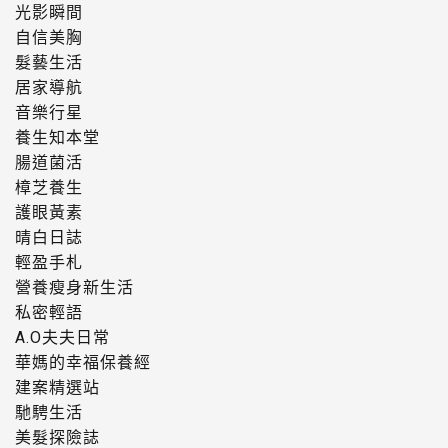
光影瞬間
自信美胸
髮藝生活
居家導航
音樂行星
養生知本堂
腸道菌活
樟芝養生
護眼黃素
晴白日誌
輕盈手札
營養瘦身新生活
私密輕語
A.O夫夫日常
華媽的幸福保養經
建案精選站
馳騁生活
美髮探險誌