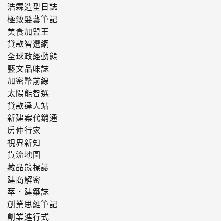
浩霖造型日誌
極致髮藝筆記
美食加盟王
貸款智選網
全球政經動態
藝文品味誌
加密幣前線
太陽能智選
貸款達人站
新建案代銷通
房仲行家
視界新知
貨流地圖
藏品競標誌
建商解密
萃．建築誌
創業思維筆記
創業進行式