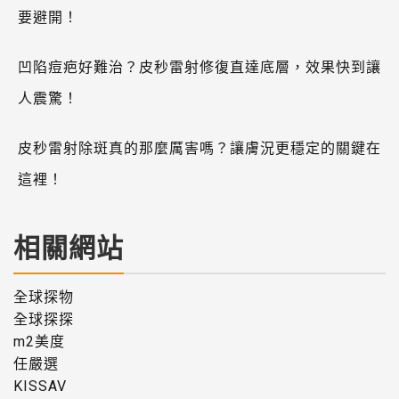
要避開！
凹陷痘疤好難治？皮秒雷射修復直達底層，效果快到讓
人震驚！
皮秒雷射除斑真的那麼厲害嗎？讓膚況更穩定的關鍵在
這裡！
相關網站
全球探物
全球探探
m2美度
任嚴選
KISSAV