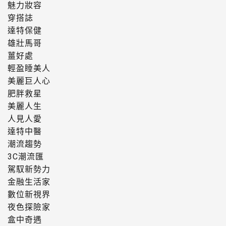
魅力妝容
穿搭誌
達特保健
雄壯馬哥
薑好處
輕盈睡美人
美麗巨人心
肥胖救星
美麗人生
人見人愛
達特中醫
潮流趨勢
3C潮流匯
駕馭新勢力
金融生活家
數位新視界
夜色探險家
盒中奇遇