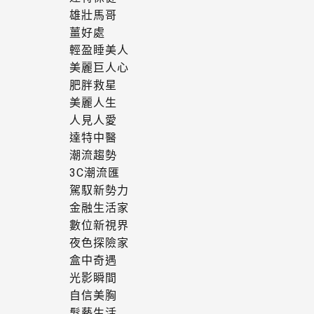
雄壯馬哥
薑好處
輕盈睡美人
美麗巨人心
肥胖救星
美麗人生
人見人愛
達特中醫
潮流趨勢
3C潮流匯
駕馭新勢力
金融生活家
數位新視界
夜色探險家
盒中奇遇
光影瞬間
自信美胸
髮藝生活