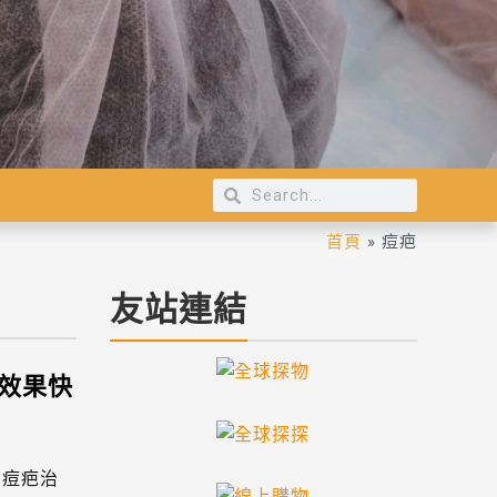
首頁
»
痘疤
友站連結
效果快
了痘疤治