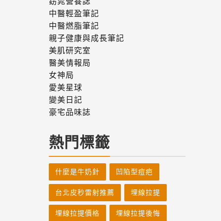
窈窕營養誌
中醫輕盈筆記
中醫燃脂筆記
親子健康與成長筆記
美肌研究室
醫美情報局
女神局
愛美星球
變美日記
豪宅品味誌
熱門標籤
什麼是牛奶針
凹陷型痘疤
台北皮秒雷射推薦
埋線拉提
埋線拉提價格
埋線拉提後悔