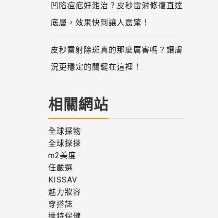
凹陷痘疤好難治？皮秒雷射修復直達
底層，效果快到讓人震驚！
皮秒雷射除斑真的那麼厲害嗎？讓膚
況更穩定的關鍵在這裡！
相關網站
全球探物
全球探探
m2美度
任嚴選
KISSAV
魅力妝容
穿搭誌
達特保健