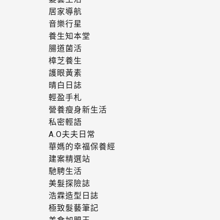
居家導航
音樂行星
養生知本堂
腸道菌活
樟芝養生
護眼黃素
晴白日誌
輕盈手札
營養瘦身新生活
私密輕語
A.O夫夫日常
華媽的幸福保養經
建案精選站
馳騁生活
美髮探險誌
浩霖造型日誌
極致髮藝筆記