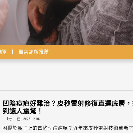
詢師
醫美診所推薦
凹陷痘疤好難治？皮秒雷射修復直達底層，
到讓人震驚！
Ivy
2025-12-05
困擾於鼻子上的凹陷型痘疤嗎？近年來皮秒雷射技術革新